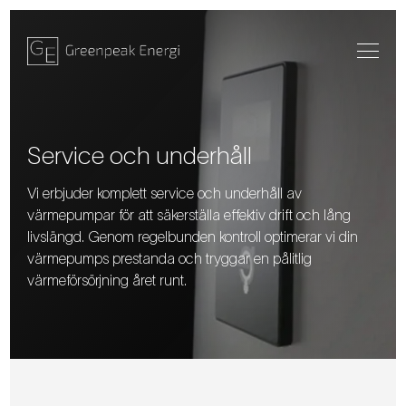
Service och underhåll
Vi erbjuder komplett service och underhåll av
värmepumpar för att säkerställa effektiv drift och lång
livslängd. Genom regelbunden kontroll optimerar vi din
värmepumps prestanda och tryggar en pålitlig
värmeförsörjning året runt.