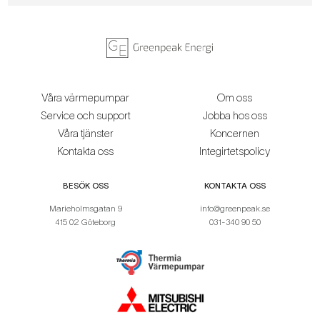
Våra värmepumpar
Om oss
Service och support
Jobba hos oss
Våra tjänster
Koncernen
Kontakta oss
Integirtetspolicy
BESÖK OSS
KONTAKTA OSS
Marieholmsgatan 9
info@greenpeak.se
415 02 Göteborg
031-340 90 50